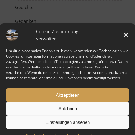
Gedichte
Gedanken
Cookie-Zustimmung
Comics
verwalten
Monddrache
Um dir ein optimales Erlebnis zu bieten, verwenden wir Technologien wie
Cookies, um Geräteinformationen zu speichern und/oder darauf
zuzugreifen. Wenn du diesen Technologien zustimmst, können wir Daten
Kaleidoskop
wie das Surfverhalten oder eindeutige IDs auf dieser Website
verarbeiten. Wenn du deine Zustimmung nicht erteilst oder zurückziehst,
Shop
können bestimmte Merkmale und Funktionen beeinträchtigt werden.
Social Media
Akzeptieren
Ablehnen
© chaos+prinz 2012 - 2026 +
Impressum
+
Einstellungen ansehen
Datenschutzerklärung
+
Cookie-Richtlinie (EU)
Ashe Theme von
WP Royal
.